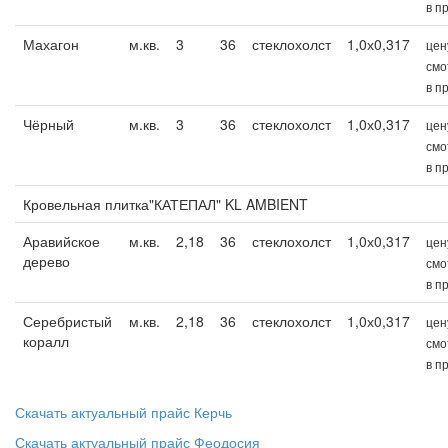
в п
Махагон
м.кв.
3
36
стеклохолст
1,0х0,317
цен
смо
в п
Чёрный
м.кв.
3
36
стеклохолст
1,0х0,317
цен
смо
в п
Кровельная плитка"КАТЕПАЛ" KL AMBIENT
Аравийское
м.кв.
2,18
36
стеклохолст
1,0х0,317
цен
дерево
смо
в п
Серебристый
м.кв.
2,18
36
стеклохолст
1,0х0,317
цен
коралл
смо
в п
Скачать актуальный прайс Керчь
Скачать актуальный прайс Феодосия