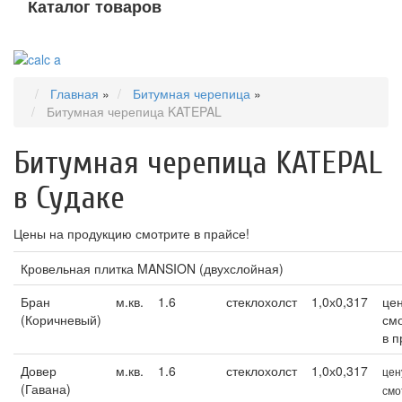
Каталог товаров
Toggle
navigati
Главная
»
Битумная черепица
»
Битумная черепица KATEPAL
Битумная черепица KATEPAL
в Судаке
Цены на продукцию смотрите в прайсе!
Кровельная плитка MANSION (двухслойная)
Бран
м.кв.
1.6
стеклохолст
1,0х0,317
це
(Коричневый)
см
в п
Довер
м.кв.
1.6
стеклохолст
1,0х0,317
цен
(Гавана)
смо