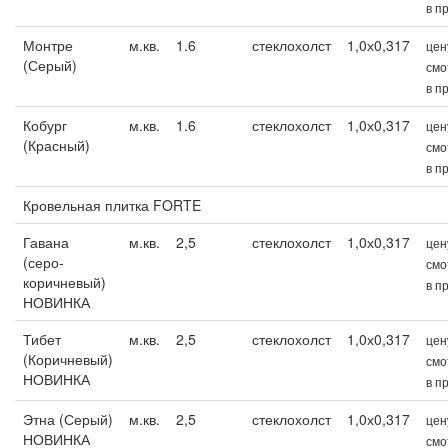
в п
Монтре
м.кв.
1.6
стеклохолст
1,0х0,317
цен
(Серый)
смо
в п
Кобург
м.кв.
1.6
стеклохолст
1,0х0,317
цен
(Красный)
смо
в п
Кровельная плитка FORTE
Гавана
м.кв.
2,5
стеклохолст
1,0х0,317
цен
(серо-
смо
коричневый)
в п
НОВИНКА
Тибет
м.кв.
2,5
стеклохолст
1,0х0,317
цен
(Коричневый)
смо
НОВИНКА
в п
Этна (Серый)
м.кв.
2,5
стеклохолст
1,0х0,317
цен
НОВИНКА
смо